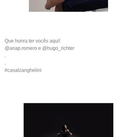
Que honra ter vocês aqui!
@anap.romero e @hugo_richter
.
.
#casalzanghelini