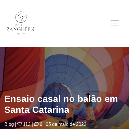
Ensaio casal no balão em
Santa Catarina
Blog
|
112
|
6
|
05 de maio de 2022